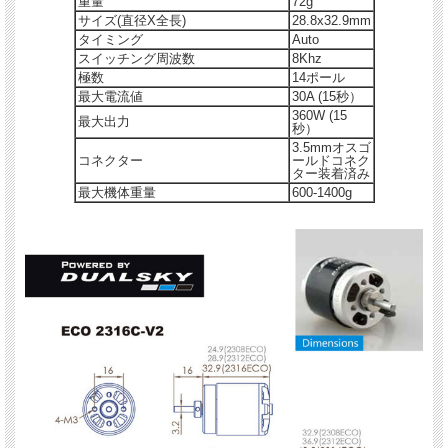
重量
72g
サイズ(直径X全長)
28.8x32.9mm
タイミング
Auto
スイッチング周波数
8Khz
極数
14ポール
最大電流値
30A (15秒）
360W (15
最大出力
秒）
3.5mmオスゴ
コネクター
ールドコネク
ター装着済み
最大機体重量
600-1400g