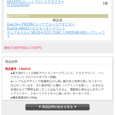
HACKERコレットプロペラアダプター
1個
(3.17mm/5mm)
■
スペアパーツ
商品名
Dual Sky PM23BCスペアプロペラアダプター
DualSkyMM23クロスモーターマウント
デュアルスカイ MS32-6 ECO 2316C / XM2834EA用スペアシャフ
ト
価格:5,000円(税込 5,500円)
商品説明
商品番号：LB22137
●最大360ワット(15秒)アウトランナーブラシレス。クロスマウント、バッ
クマウントプロペラアダプター同梱。
●シンプルなデザインで低価格ながら高い耐久性と効率の良いモーターに
仕上がっています。また耐水性にも優れ（ベアリングを除く）、わずかな
水濡れなどで障害を起こすことはありません。電動初心者をはじめサンデ
ーフライヤー、スポーツフライヤーに扱いやすいモーターです。
●機体重量600-1400g
▼ 商品説明の続きを見る ▼