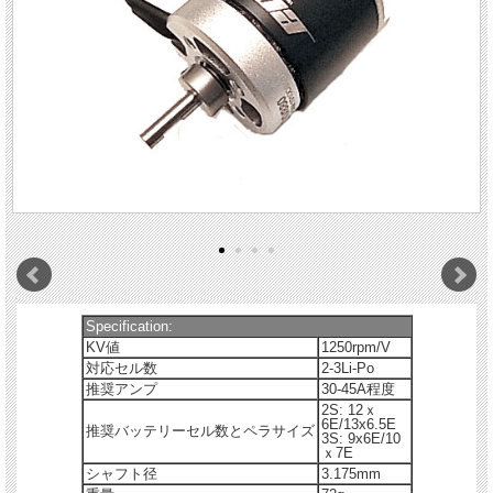
Specification:
KV値
1250rpm/V
対応セル数
2-3Li-Po
推奨アンプ
30-45A程度
2S: 12ｘ
6E/13x6.5E
推奨バッテリーセル数とペラサイズ
3S: 9x6E/10
ｘ7E
シャフト径
3.175mm