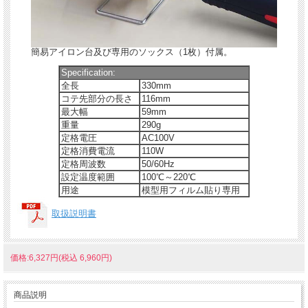
簡易アイロン台及び専用のソックス（1枚）付属。
Specification:
全長
330mm
コテ先部分の長さ
116mm
最大幅
59mm
重量
290g
定格電圧
AC100V
定格消費電流
110W
定格周波数
50/60Hz
設定温度範囲
100℃～220℃
用途
模型用フィルム貼り専用
取扱説明書
価格:6,327円(税込 6,960円)
商品説明