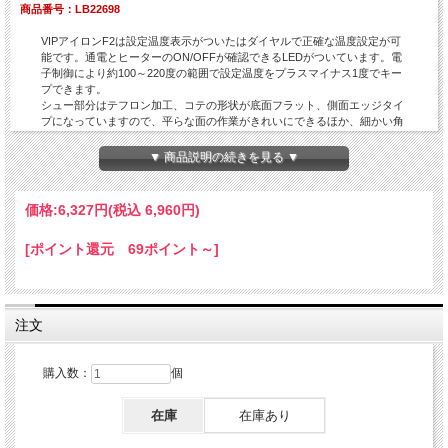
商品番号：LB22698
VIPアイロンF2は設定温度表示がついたはダイヤルで正確な温度設定が可
能です。通電とヒーターのON/OFFが確認できるLEDがついています。電
子制御により約100～220度の範囲で設定温度をプラスマイナス1度でキー
プできます。
シュー部分はテフロン加工、コテの形状が底面フラット、側面エッジタイ
プになっていますので、平らな面の作業がきれいにできるほか、細かい角
の内側もきっちりと押さえつけることが出来ます。
簡易アイロン台及び専用のソックス（1枚）付属。
▼ 商品説明の続きを見る ▼
価格:
6,327円
(税込 6,960円)
[ポイント還元 69ポイント～]
注文
購入数：
個
在庫
在庫あり