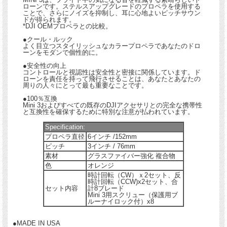
ローンです。ステルスアップグレードのプロペラを使用する
ことで、さらにノイズを抑制し、耳に心地よいピッチサウン
ドが得られます。
*DJI OEMプロペラとの比較。
●クール・ルック
よく目立つスタイリッシュなカラープロペラであなたのドロ
ーンをモダンで個性的に。
●安全性の向上
コントロールと視認性は安全性と密接に関係しています。ド
ローンを責任を持って飛行させることは、あなたとあなたの
周りの人々にとって最も重要なことです。
●100％互換
Mini 3およびすべての既存のDJIアクセサリとの完全な携帯性
と互換性を確保するために特別な注意が払われています。
Specification:
プロペラ直径
6インチ /152mm
ピッチ
3インチ / 76mm
素材
グラスファイバー強化 複合物
色
オレンジ
時計回転（CW）ｘ2セット、反
時計回転（CCW)x2セット、合
セット内容
計8ブレード
Mini 3用スクリュー（保護用ブ
ルーナイロック付）x8
●MADE IN USA