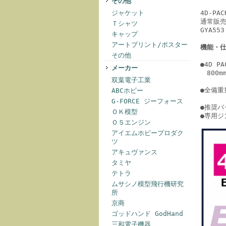
その他
4D-P
ジャケット
通常販売
Ｔシャツ
GYA5
キャップ
アートプリント/ポスター
機能・
その他
●4D P
メーカー
800mm
双葉電子工業
●全備重
ABCホビー
G-FORCE ジーフォース
●推奨バッ
ＯＫ模型
●専用ジ
ＯＳエンジン
アイエムホビープロダク
ツ
アキュヴァンス
タミヤ
テトラ
ムサシノ模型飛行機研究
所
京商
ゴッドハンド GodHand
三和電子機器