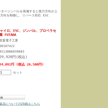
 モータージンバルを装備すると推力方向が上
力方向を制御し、リバース対応 ESC
3ジャイロ、ESC、ジンバル、プロペラセ
 FUTABA
双葉電子工業
00107422
4513886039683
29,920円(税込)
24,091円 (税込 26,500円)
セット
返品についての詳細はこちら