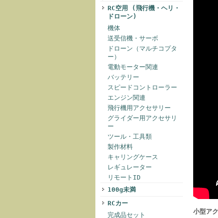
RC空用 (飛行機・ヘリ・
ドローン)
機体
送受信機・サーボ
ドローン（マルチコプタ
ー）
電動モーター関連
バッテリー
スピードコントローラー
エンジン関連
飛行機用アクセサリー
グライダー用アクセサリ
ー
ツール・工具類
製作材料
キャリングケース
レギュレーター
リモートID
100g未満
RCカー
小型アク
完成品セット