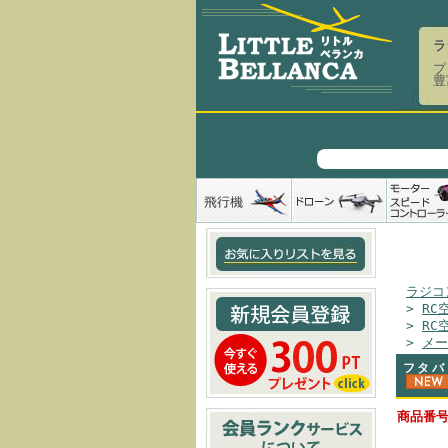
ラ
プ
豊
ラジコ
>
RC
>
RC
>
メー
フタバ
商品番号：