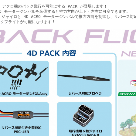
P アクロ機のバック飛行を可能にする PACK が登場します！
CRO モータージンバルを装備すると推力方向が上下・左右に可変できます。
53 ジャイロと 4D ACRO モータージンバルで推力方向を制御し、リバース対応
ックフライトが可能になります！