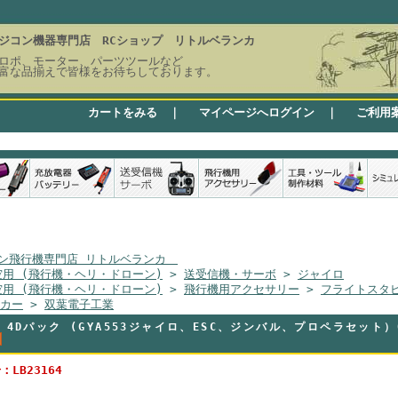
ジコン機器専門店 RCショップ リトルベランカ
ロポ、モーター、パーツツールなど
富な品揃えで皆様をお待ちしております。
カートをみる
｜
マイページへログイン
｜
ご利用
ン飛行機専門店 リトルベランカ
空用 (飛行機・ヘリ・ドローン)
>
送受信機・サーボ
>
ジャイロ
空用 (飛行機・ヘリ・ドローン)
>
飛行機用アクセサリー
>
フライトスタ
カー
>
双葉電子工業
 4Dパック (GYA553ジャイロ、ESC、ジンバル、プロペラセット）00
LB23164