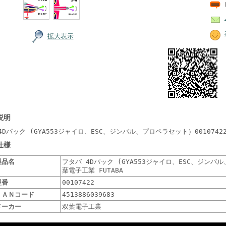
拡大表示
説明
4Dパック (GYA553ジャイロ、ESC、ジンバル、プロペラセット）00107422
仕様
製品名
フタバ 4Dパック (GYA553ジャイロ、ESC、ジンバル
葉電子工業 FUTABA
型番
00107422
ＪＡＮコード
4513886039683
メーカー
双葉電子工業