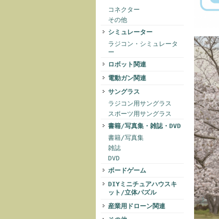
コネクター
その他
シミュレーター
ラジコン・シミュレータ
ー
ロボット関連
電動ガン関連
サングラス
ラジコン用サングラス
スポーツ用サングラス
書籍/写真集・雑誌・DVD
書籍/写真集
雑誌
DVD
ボードゲーム
DIYミニチュアハウスキ
ット/立体パズル
産業用ドローン関連