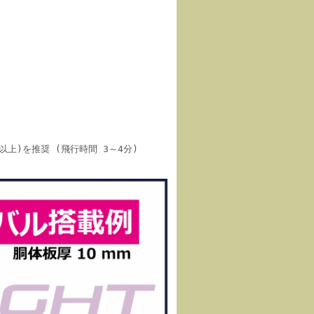
35C以上)を推奨 (飛行時間 3～4分)