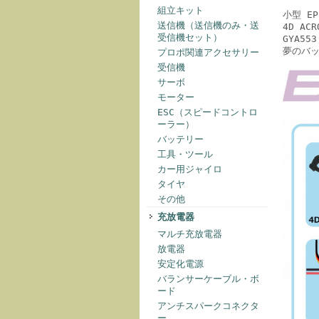
組立キット
小型 E
送信機（送信機のみ・送
4D A
受信機セット）
GYA5
夢のバ
プロポ関連アクセサリー
受信機
サーボ
モーター
ESC（スピードコントロ
ーラー）
バッテリー
工具・ツール
カー用ジャイロ
タイヤ
その他
充放電器
マルチ充放電器
放電器
安定化電源
バランサーケーブル・ボ
ード
アンチスパークコネクタ
ー