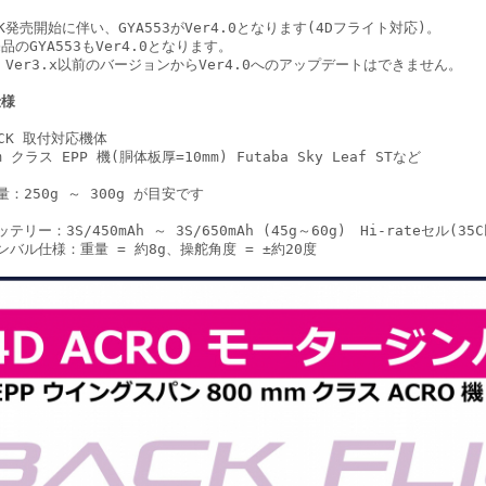
ACK発売開始に伴い、GYA553がVer4.0となります(4Dフライト対応)。
品のGYA553もVer4.0となります。
53 Ver3.x以前のバージョンからVer4.0へのアップデートはできません。
仕様
ACK 取付対応機体
 クラス EPP 機(胴体板厚=10mm) Futaba Sky Leaf STなど
量：250g ～ 300g が目安です
テリー：3S/450mAh ～ 3S/650mAh (45g～60g) Hi-rateセル(
ンバル仕様：重量 = 約8g、操舵角度 = ±約20度