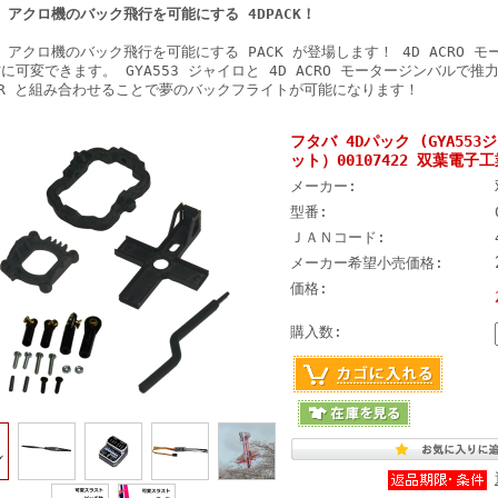
P アクロ機のバック飛行を可能にする 4DPACK！
P アクロ機のバック飛行を可能にする PACK が登場します！ 4D ACRO
に可変できます。 GYA553 ジャイロと 4D ACRO モータージンバルで推
15R と組み合わせることで夢のバックフライトが可能になります！
フタバ 4Dパック (GYA55
ット）00107422 双葉電子工業
メーカー:
型番:
ＪＡＮコード:
メーカー希望小売価格:
価格:
購入数: