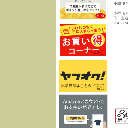
小型 E
小型 E
下・左右
PSC-