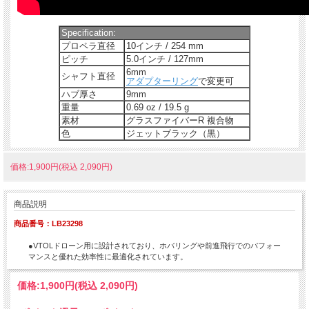
Specification:
プロペラ直径
10インチ / 254 mm
ピッチ
5.0インチ / 127mm
6mm
シャフト直径
アダプターリング
で変更可
ハブ厚さ
9mm
重量
0.69 oz / 19.5 g
素材
グラスファイバーR 複合物
色
ジェットブラック（黒）
価格:1,900円(税込 2,090円)
商品説明
商品番号：LB23298
●VTOLドローン用に設計されており、ホバリングや前進飛行でのパフォー
マンスと優れた効率性に最適化されています。
価格:
1,900円
(税込 2,090円)