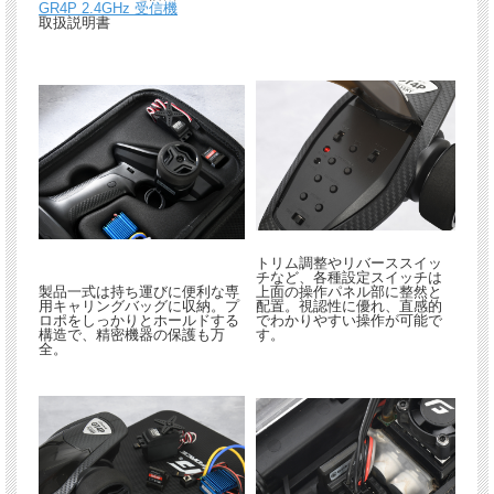
GR4P 2.4GHz 受信機
取扱説明書
トリム調整やリバーススイッ
チなど、各種設定スイッチは
製品一式は持ち運びに便利な専
上面の操作パネル部に整然と
用キャリングバッグに収納。プ
配置。視認性に優れ、直感的
ロポをしっかりとホールドする
でわかりやすい操作が可能で
構造で、精密機器の保護も万
す。
全。