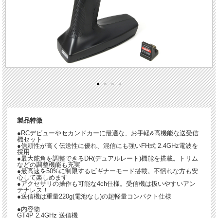
製品特徴
●RCデビューやセカンドカーに最適な、お手軽&高機能な送受信
機セット
●信頼性が高く伝送性に優れ、混信にも強いFH式 2.4GHz電波を
採用
●最大舵角を調整できるDR(デュアルレート)機能を搭載。トリム
などの調整機能も充実
●最高速を50%に制限するビギナーモード搭載。不慣れな方も安
心して楽しめます
●アクセサリの操作も可能な4ch仕様。受信機は扱いやすいアン
テナレス！
●送信機は重量220g(電池なし)の超軽量コンパクト仕様
●内容物
GT4P 2.4GHz 送信機