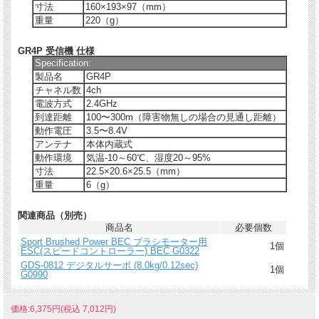
寸法
160×193×97（mm）
重量
220（g）
GR4P 受信機 仕様
Specification:
製品名
GR4P
チャネル数
4ch
電波方式
2.4GHz
到達距離
100〜300m（障害物無しの場合の見通し距離）
動作電圧
3.5〜8.4V
アンテナ
本体内蔵式
動作環境
気温-10～60℃、湿度20～95%
寸法
22.5×20.6×25.5（mm）
重量
6（g）
関連商品（別売）
商品名
必要個数
Sport Brushed Power BEC ブラシモーター用
1個
ESC(スピードコントローラー) BEC G0322
GDS-0812 デジタルサーボ (8.0kg/0.12sec)
1個
G0990
価格:6,375円(税込 7,012円)