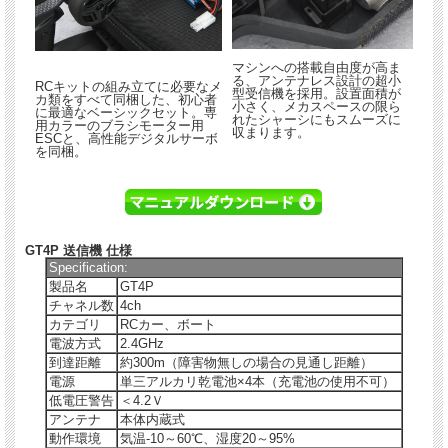
マシンへの搭載自由度が高ま
る、アンテナレス設計の超小
RCキットの組み立てに必要なメ
型受信機を採用。設置面積が
カ類をすべて同梱した、初心者
小さく、メカスペースの限ら
に最適なベーシックセット。専
れたシャーシにもスムーズに
用カラーのブラシモーター用
収まります。
ESCと、高性能デジタルサーボ
を同梱。
GT4P 送信機 仕様
Specification:
製品名
GT4P
チャネル数
4ch
カテゴリ
RCカー、ボート
電波方式
2.4GHz
到達距離
約300m（障害物無しの場合の見通し距離）
電源
単三アルカリ乾電池×4本（充電池の使用不可）
低電圧警告
＜4.2Ｖ
アンテナ
本体内蔵式
動作環境
気温-10～60℃、湿度20～95%