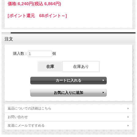
湿度制限：20%-95%
価格:
6,240円
(税込 6,864円)
オンラインアップデート：可能
寸法：17x29x16mm
[ポイント還元 68ポイント～]
重量：6.4g
注文
購入数：
個
在庫
在庫あり
返品についての詳細はこちら
お問い合わせ
友達にメールですすめる