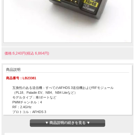
価格:6,240円(税込 6,864円)
商品説明
商品番号：LB23381
互換性のある送信機：すべてのAFHDS 3送信機およびRFモジュール
（PL18、Paladin EV、NB4、NB4 Liteなど）
モデルタイプ：車/ボートなど
PWMチャンネル：4
RF：2.4GHz
プロトコル：AFHDS 3
アンテナ：外部シングルアンテナ
入力電源：3.5-9V
▼ 商品説明の続きを見る ▼
データ出力：PWM/PPM/i.BUS out/S.BUS
動作温度範囲：-10℃〜+60℃