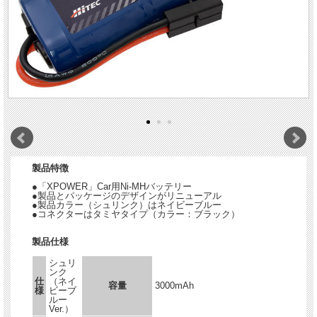
製品特徴
●「XPOWER」Car用Ni-MHバッテリー
●製品とパッケージのデザインがリニューアル
●製品カラー（シュリンク）はネイビーブルー
●コネクターはタミヤタイプ（カラー：ブラック）
製品仕様
シュリ
ンク
仕
（ネイ
容量
3000mAh
様
ビーブ
ルー
Ver.）