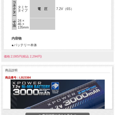
コ
ネ
タミヤ
ク
電 圧
7.2V（6S）
タイプ
タ
ー
24 ×
寸
46 ×
法
135mm
内容物
●バッテリー本体
価格:2,085円(税込 2,294円)
商品説明
商品番号：LB23384