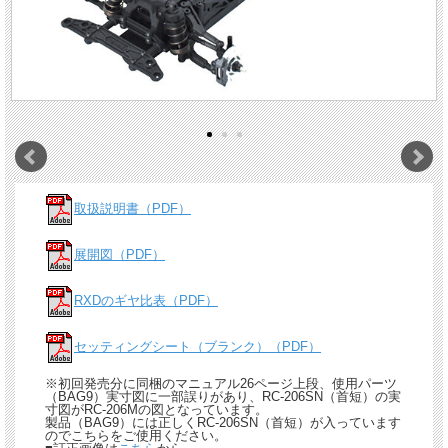
取扱説明書（PDF）
展開図（PDF）
RXDのギヤ比表（PDF）
セッティングシート（ブランク）（PDF）
※初回発売分に同梱のマニュアル26ページ上段、使用パーツ
（BAG9）実寸図に一部誤りがあり、RC-206SN（首短）の実
寸図がRC-206Mの図となっています。
製品（BAG9）には正しくRC-206SN（首短）が入っています
のでこちらをご使用ください。