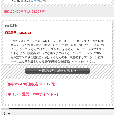
■訂正画像は
こちら
から
価格:25,470円(税込 28,017円)
商品説明
商品番号：LB23392
Reve D 初のオリジナルRWDドリフトカーキット”RDX” です！ Reve D 開
発スタッフが総力を挙げて開発した ”RDX” は、現在主流となっている Pタ
イル／カラコン などの低グリップ路面はもちろん、カーペットやアスファ
ルトなどの比較的高グリップな路面まで様々なシチュエーションに対応。
組み立てやすさと壊れにくさはもちろんの事、現在のドリフトシーンにマ
ッチした走りを追求した軽量&高剛性な樹脂製シャーシキットです。
アームやタイロッドの長さを固定式とすることで、初めてRCカーを製作
するユーザーでも難しい調整を行うことなく、説明書通りに組み立てるだ
▼ 商品説明の続きを見る ▼
けでドリフト走行に最適な足回りのアライメントを完全再現可能です。
バッテリーはショートバッテリー（横置/縦置・薄型/厚型）と、ロングバ
ッテリーの現在発売されているほぼ全てのバッテリーを搭載できます。
価格:
25,470円
(税込 28,017円)
トラクション性能と操縦性をとことん追求したシャーシ性能は、新時代の
スタンダードマシンとしてトップドライバーからサンデードライバーまで
[ポイント還元 280ポイント～]
幅広く安定したドリフト走行をお楽しみただけます。
注文