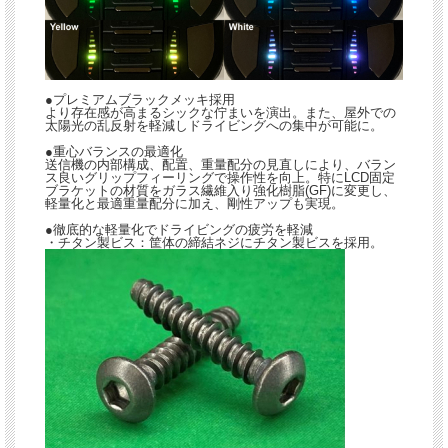
●プレミアムブラックメッキ採用
より存在感が高まるシックな佇まいを演出。また、屋外での
太陽光の乱反射を軽減しドライビングへの集中が可能に。
●重心バランスの最適化
送信機の内部構成、配置、重量配分の見直しにより、バラン
ス良いグリップフィーリングで操作性を向上。特にLCD固定
ブラケットの材質をガラス繊維入り強化樹脂(GF)に変更し、
軽量化と最適重量配分に加え、剛性アップも実現。
●徹底的な軽量化でドライビングの疲労を軽減
・チタン製ビス：筐体の締結ネジにチタン製ビスを採用。