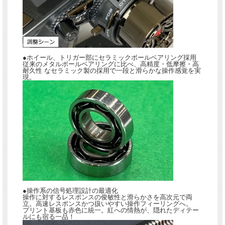
●ホイール、トリガー部にセラミックボールベアリング採用
従来のメタルボールベアリングに比べ、高精度・低摩擦・高
耐久性 なセラミック製の採用で一段と滑らかな操作感覚を実
現。
●操作系の信号処理設計の最適化
操作に対するレスポンスの俊敏性と滑らかさを高次元で両
立。高速レスポンスかつ扱いやすい操作フィーリングへ。
プリント基板も赤色に統一。紅への情熱が、隠れたディテー
ルにも宿る一品！