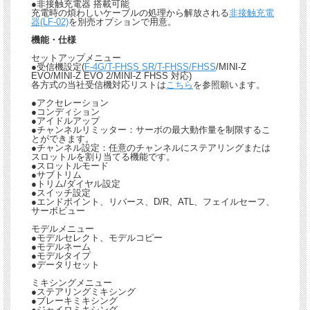
●非接触充電器 搭載可能
充電時の煩わしいケーブルの処理から解放される
非接触充電
器(LF-02)
を別売オプションで用意。
機能・仕様
セットアップメニュー
●受信機設定(
F-4G/T-FHSS SR/T-FHSS/FHSS
/MINI-Z
EVO/MINI-Z EVO 2/MINI-Z FHSS 対応)
各方式の当社受信機対応リストは
こちら
を参照願います。
●アクセレーション
●コンディション
●アイドルアップ
●チャンネルリミッター：サーボの最大動作量を制限するこ
とができます。
●チャンネル設定：任意のチャンネルにステアリングまたは
スロットルを割り当てる機能です。
●スロットルモード
●サブトリム
●トリム/ダイヤル設定
●スイッチ設定
●エンドポイント、リバース、D/R、ATL、フェイルセーフ、
サーボビュー
モデルメニュー
●モデルセレクト、モデルコピー
●モデルネーム
●モデルタイプ
●データリセット
ミキシングメニュー
●ステアリングミキシング
●ブレーキミキシング
●ジャイロミキシング