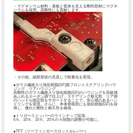
・マグネシウム材料：基板と筐体を支える剛性部材にマグネ
シウムを採用。高剛性にも貢献します。
・その他、細部形状の見直しで軽量化を実現。
●ガラス繊維入り強化樹脂(GF)製フロントステアリングハウ
ジング、リアハウジング
高剛性のガラス繊維入り強化樹脂(GF)のハウジングを高級感
あふれるカーボン調で仕上げ、ステアリング根元部、リア側
のハンドル固定部をサポートすることで、安心感のあるハン
ドリングを実現。さらに、本体骨格部にも強化樹脂(GF)を採
用し、優れた剛性と耐久性を確保。
●トリガーストッパーのラインナップ拡張
5％、10％、15％、20％の４段階の調整が可能に。
●TFT（ツーフィンガースロットルレバー）