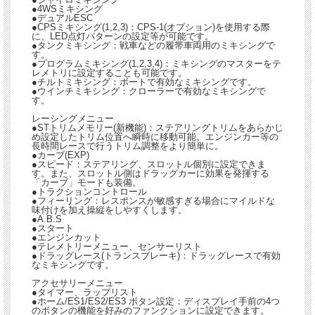
●4WSミキシング
●デュアルESC
●CPSミキシング(1,2,3)：CPS-1(オプション)を使用する際
に、LED点灯パターンの設定等が可能です。
●タンクミキシング：戦車などの履帯車両用のミキシングで
す。
●プログラムミキシング(1,2,3,4)：ミキシングのマスターをテ
レメトリに設定することも可能です。
●チルトミキシング：ボートで有効なミキシングです。
●ウインチミキシング：クローラーで有効なミキシングで
す。
レーシングメニュー
●STトリムメモリー(新機能)：ステアリングトリムをあらかじ
め設定したトリム位置へ瞬時に移動可能。エンジンカー等の
長時間レースで行うトリム調整をより簡単に。
●カーブ(EXP)
●スピード：ステアリング、スロットル個別に設定できま
す。また、スロットル側はドラッグカーに効果を発揮する
「カーブ」モードも装備。
●トラクションコントロール
●フィーリング：レスポンスが敏感すぎる場合にマイルドな
味付けを加え操縦をしやすくします。
●A.B.S
●スタート
●エンジンカット
●テレメトリーメニュー、センサーリスト
●ドラッグレース(トランスブレーキ)：ドラッグレースで有効
なミキシングです。
アクセサリーメニュー
●タイマー、ラップリスト
●ホーム/ES1/ES2/ES3 ボタン設定：ディスプレイ手前の4つ
のボタンの機能を好みのファンクションに設定できます。