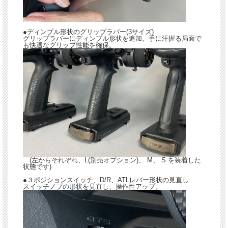
●ディンプル形状のグリップラバー(3サイズ)
グリップラバーにディンプル形状を追加。手に汗握る局面で
も快適なグリップ性能を確保。
(左からそれぞれ、L(別売オプション)、 M、 S を装着した
状態です)
●３ポジションスイッチ、D/R、ATLレバー形状の見直し
スイッチノブの形状を見直し、操作性アップ。