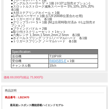
●ブレーキレバー L × 1個
●アングルスペーサー 5° × 1個 (※10°は別売オプション)
●スロットルストローク減角スペーサー 5%,10%,15%,20%
各1個
●大径ステアリングホイール × 1個
●Li-Poスペーサー × 1個 (LT2F2000B位置合わせ用)
●トリガーガード R/L 各1個
●グリップラバー S × 1個 (Mは出荷時取付済み ※Lは別売オ
プション)
●ブラインドパドル × 2個
●取り付けスクリューセット × 1セット
●六角レンチ 1.3mm,1.5mm,2mm,2.5mm 各1個
●ホイールスプリング ソフト/ノーマル/ハード 各1個
●トリガースプリング ノーマル/ハード 各1個
Specification:
送信機
T10PXR
受信機
R404SBS-E
ｘ1個
チャンネル数
10ch
価格:69,000円(税込 75,900円)
商品説明
商品番号：LB23470
最高速レスポンス機能搭載ハイエンドモデル