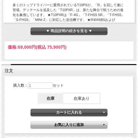
多くのトップドライバーに愛用されているT10PXが、「R」を冠して遂に
登場。ディテールを追及した「T10PXR」は、新たな舞台で戦うための進
化を象徴しています。 ★T10PXRは「F-4G」「T-FHSS SR」「T-FHSS」
「S-FHSS」「MINI-Z」に対応した送信機です。 ★R404SBSおよび
R404SBS-Eは「F-4G」に対応した受信機です。
▼ 商品説明の続きを見る ▼
価格:
69,000円
(税込 75,900円)
注文
購入数：
セット
在庫
在庫あり