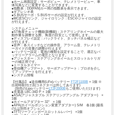
●ホーム画面設定：サーボビュー、テレメトリービュー、車
体写真などに変更することができます。
●指数表：DD(PAN)カー用の指数表を表示できます。
●ギアレシオ表
●S.BUSサーボ：S.BUSサーボの設定が行えます。
●MC(ESC)リンク、ジャイロリンク：ESCやジャイロの設定
が行えます。
システムメニュー
●ST角度チェック機能(新機能)：ステアリングホイールの最大
動作量を調整する際、角度の目安として使用します。
●ディスプレイ設定：バックライト、タッチパネル補正など
が行えます。
●音声：各スイッチなどの操作音、アラーム音、テレメトリ
ーガイドの音量の調整が行えます
●バッテリー設定：電池の種類を設定することで、適正なバ
ッテリーアラームの電圧となります。
●アジャスター：ステアリングホイールとスロットルトリガ
ーの補正用です。
●トータルタイマー
●受信機アップデート、サーボアップデート：プロポを介し
てアップデートを行えます。
●システム情報
【付属品】 ●送信機用(LiFe)バッテリー
FT2F1100B
× 1個 ※
出荷時取付け済(コネクターは外してあります)
(別売のLipoバッテリー
LT2F2000B
もご使用いただけます)
●充電器 LBC-34D P × 1個
●ASA(アジャスタブル ステアリングアングル アダプター) ×
1個
●ホイールアダプター 32° × 1個
●APA(ホイールポジション変更アダプター) S/M 各1個 (最長
のLは別売オプション)
●TFT(ツーフィンガースロットルレバー) ×1個