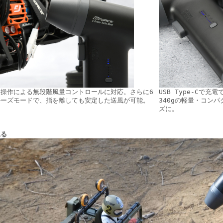
ー操作による無段階風量コントロールに対応。さらに6
USB Type-Cで充
ルーズモードで、指を離しても安定した送風が可能。
340gの軽量・コン
ズに。
見る