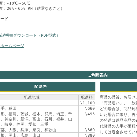
度：-10℃～50℃
度：20%～65% RH（結露なきこと）
ロード
扱説明書ダウンロード（PDF型式）
ーホームページ
ご利用案内
配送料
商品の品質、お届け
配送地域
配送料
\1,100
「商品違い」、「数
岩手、秋田
\660
どの場合は、商品到
山形、福島、茨城、栃木、群馬、埼玉、千
\495
いた場合に限り、再
京、神奈川、新潟、富山、石川、福井、山
の発送は返品商品の
野、岐阜、静岡、愛知、三重
代替品の入手が困難
京都、大阪、兵庫、奈良、和歌山
\660
しては返金させてい
島根、岡山、広島、山口
\880