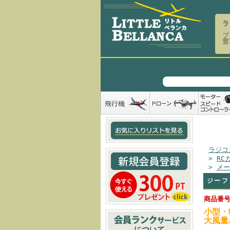
ラ
プ
豊
ラジコ
>
RC
>
メー
ジーフ
商品番号：
小型・
大風量