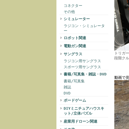
コネクター
その他
シミュレーター
ラジコン・シミュレータ
ー
ロボット関連
電動ガン関連
トリガ
サングラス
段階ク
ラジコン用サングラス
スポーツ用サングラス
書籍/写真集・雑誌・DVD
動画で
書籍/写真集
雑誌
DVD
ボードゲーム
DIYミニチュアハウスキ
ット/立体パズル
産業用ドローン関連