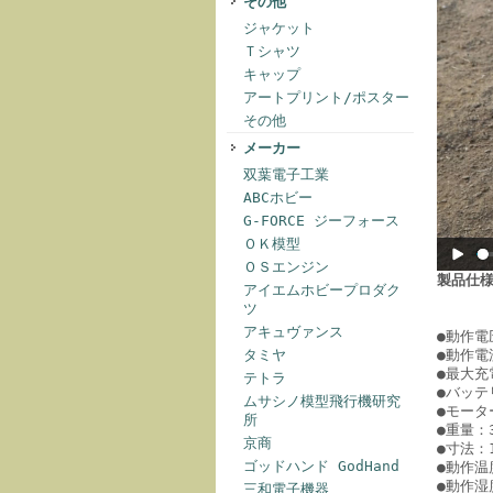
その他
ジャケット
Ｔシャツ
キャップ
アートプリント/ポスター
その他
メーカー
双葉電子工業
ABCホビー
G-FORCE ジーフォース
ＯＫ模型
ＯＳエンジン
製品仕
アイエムホビープロダク
ツ
アキュヴァンス
●動作電圧
●動作電
タミヤ
●最大充
テトラ
●バッテリ
ムサシノ模型飛行機研究
●モーター
所
●重量：3
京商
●寸法：1
ゴッドハンド GodHand
●動作温
●動作湿
三和電子機器