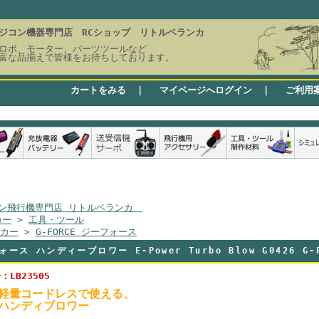
ジコン機器専門店 RCショップ リトルベランカ
ロポ、モーター、パーツツールなど
富な品揃えで皆様をお待ちしております。
カートをみる
｜
マイページへログイン
｜
ご利用
ン飛行機専門店 リトルベランカ
カー
>
工具・ツール
カー
>
G-FORCE ジーフォース
ォース ハンディーブロワー E-Power Turbo Blow G0426 G
LB23505
軽量コードレスで使える、
ハンディブロワー