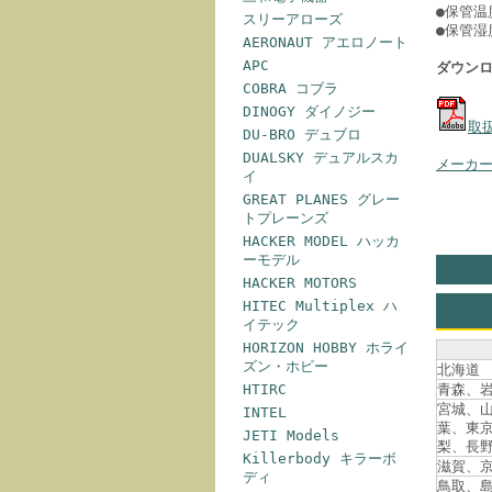
●保管温
スリーアローズ
●保管湿
AERONAUT アエロノート
APC
ダウン
COBRA コブラ
DINOGY ダイノジー
取
DU-BRO デュブロ
DUALSKY デュアルスカ
メーカ
イ
GREAT PLANES グレー
トプレーンズ
HACKER MODEL ハッカ
ーモデル
HACKER MOTORS
HITEC Multiplex ハ
イテック
HORIZON HOBBY ホライ
ズン・ホビー
北海道
HTIRC
青森、
宮城、
INTEL
葉、東
JETI Models
梨、長
Killerbody キラーボ
滋賀、
ディ
鳥取、