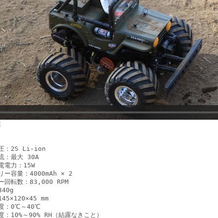
様
：2S Li-ion
流：最大 30A
電電力：15W
ー容量：4000mAh × 2
回転数：83,000 RPM
40g
45×120×45 mm
度：0℃～40℃
度：10%～90% RH（結露なきこと）