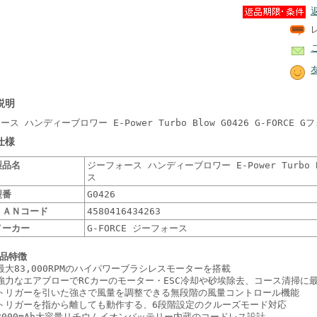
説明
ス ハンディーブロワー E-Power Turbo Blow G0426 G-FORCE G
仕様
製品名
ジーフォース ハンディーブロワー E-Power Turbo Bl
ス
型番
G0426
ＪＡＮコード
4580416434263
メーカー
G-FORCE ジーフォース
品特徴
最大83,000RPMのハイパワーブラシレスモーターを搭載
強力なエアブローでRCカーのモーター・ESC冷却や砂埃除去、コース清掃に
トリガーを引いた強さで風量を調整できる無段階の風量コントロール機能
トリガーを指から離しても動作する、6段階設定のクルーズモード対応
8000mAh大容量リチウムイオンバッテリー内蔵のコードレス設計