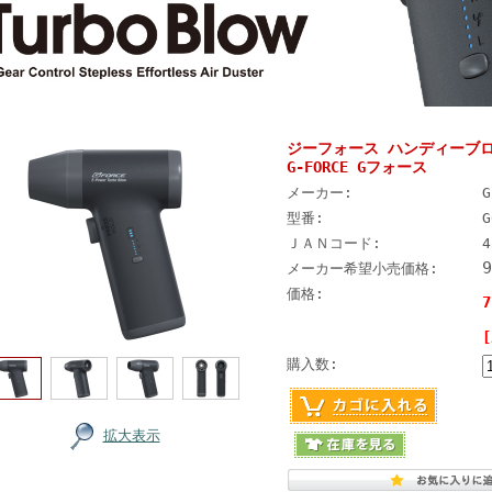
ジーフォース ハンディーブロワー E
G-FORCE Gフォース
メーカー:
型番:
G
ＪＡＮコード:
4
メーカー希望小売価格:
価格:
購入数:
拡大表示