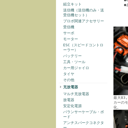
組立キット
●
送信機（送信機のみ・送
受信機セット）
プロポ関連アクセサリー
受信機
サーボ
モーター
ESC（スピードコントロ
ーラー）
バッテリー
工具・ツール
カー用ジャイロ
タイヤ
その他
充放電器
マルチ充放電器
最大83
放電器
カーのモ
安定化電源
化。
バランサーケーブル・ボ
ード
アンチスパークコネクタ
ー