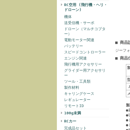
RC空用 (飛行機・ヘリ・
ドローン)
機体
送受信機・サーボ
ドローン（マルチコプタ
ー）
電動モーター関連
■ 商品
バッテリー
ジーフォー
スピードコントローラー
■ 商品
エンジン関連
飛行機用アクセサリー
グライダー用アクセサリ
ー
ツール・工具類
製作材料
キャリングケース
レギュレーター
製
リモートID
●
100g未満
●
●
RCカー
●
完成品セット
●