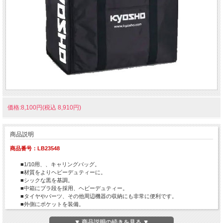
価格:8,100円(税込 8,910円)
商品説明
商品番号：LB23548
■1/10用、、キャリングバッグ。
■材質をよりヘビーデュティーに。
■シックな黒を基調。
■中箱にプラ段を採用、ヘビーデュティー。
■タイヤやパーツ、その他周辺機器の収納にも非常に便利です。
■外側にポケットを装備。
■トラベルキャリアを付けられる。
※本品はすべてのシャシーに対応したものではございません。
▼ 商品説明の続きを見る ▼