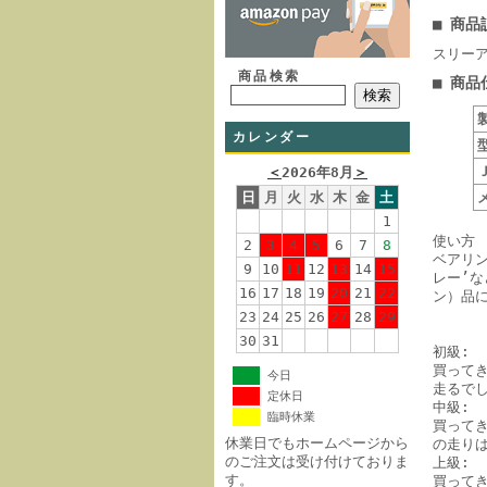
■ 商品
スリーア
商品検索
■ 商品
カレンダー
＜
2026年8月
＞
日
月
火
水
木
金
土
1
使い方
2
3
4
5
6
7
8
ベアリ
9
10
11
12
13
14
15
レー’
16
17
18
19
20
21
22
ン）品
23
24
25
26
27
28
29
30
31
初級:
買ってき
今日
走るで
定休日
中級:
臨時休業
買って
休業日でもホームページから
の走り
のご注文は受け付けておりま
上級:
す。
買って