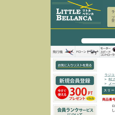
ラ
プ
豊
ラジコ
>
RC
>
メ
スリー
商品番号
ロ
し