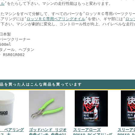
イル
’をたらして下さい。マシンの走行性能はもっと変わります。
きたマシンをすべて分解して、すべてのパーツを‘ロッソＲＣ専用パーツクリー
ベアリングには‘
ロッソＲＣ専用ベアリングオイル
’を使い、ギヤ部には‘
ロッ
て下さい。マシンが劇的に変化し、コントロール性が向上、ハイレベルな走行
日本製
 パーツクリーナー
00ml
エタノール、ヘプタン
RSR01R002
品を買った人はこんな商品も買っています
型 ベアリング
ゴッドハンド リジオ
スリーアローズ
スリーア
ス 大
先曲ペンチ 先曲がり
ROSSO RCベアリング
ROSSO