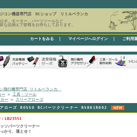
ジコン機器専門店 RCショップ リトルベランカ
ロポ、モーター、パーツツールなど
富な品揃えで皆様をお待ちしております。
カートをみる
｜
マイページへログイン
｜
ご利用
ン飛行機専門店 リトルベランカ
カー
>
工具・ツール
ーカー
>
スリーアローズ
アローズ ROSSO RCパーツクリーナー RSR01R002
：LB23551
ッソパーツクリーナー
っかり、落とせ！