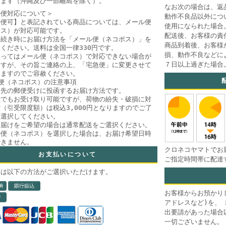
きます（沖縄及び一部離島を除く）。
なお次の場合は、返
ル便対応について＞
動作不良品以外につ
ル便可】と表記されている商品については、メール便
使用になられた場合
ポス）が対応可能です。
配送後、お客様の責
手続き時にお届け方法を「メール便（ネコポス）」を
商品到着後、お客様
ください。送料は全国一律330円です。
損、動作不良などに
よってはメール便（ネコポス）で対応できない場合が
７日以上過ぎた場合
ますが、その旨ご連絡の上、「宅急便」に変更させて
きますのでご容赦ください。
便（ネコポス）の注意事項
け先の郵便受けに投函するお届け方法です。
在でもお受け取り可能ですが、荷物の紛失・破損に対
（引受限度額）は税込3,000円となりますのでご了
、選択してください。
お届けをご希望の場合は通常配送をご選択ください。
ル便（ネコポス）を選択した場合は、お届け希望日時
できません。
クロネコヤマトでお
お支払いについて
ご指定時間帯に配達
いは以下の方法がご選択いただけます。
お客様からお預かり
アドレスなど)を、
出要請があった場合
一切ございません。