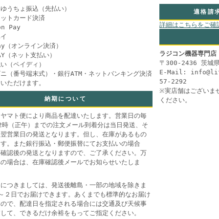
・ゆうちょ振込（先払い）
適格請
ジットカード決済
詳細はこちらをご確
n Pay
ペイ
Pay（オンライン決済）
ラジコン機器専門店
PAY（ネット支払い）
〒300-2436 茨
払い（ペイディ）
E-Mail: info@l
ニ（番号端末式）・銀行ATM・ネットバンキング決済
57-2292
用いただけます。
※実店舗はございま
納期について
ください。
コヤマト便により商品を配達いたします。営業日の毎
2時（正午）までの注文メール到着分は当日発送、そ
は翌営業日の発送となります。但し、在庫があるもの
ます。また銀行振込・郵便振替にてお支払いの場合
金確認後の発送となりますので、ご了承ください。万
れの場合は、在庫確認後メールでお知らせいたしま
送につきましては、発送後離島・一部の地域を除きま
1～２日でお届けできます。あくまでも標準的なお届け
すので、配達日を指定される場合には交通及び天候事
慮して、できるだけ余裕をもってご指定ください。