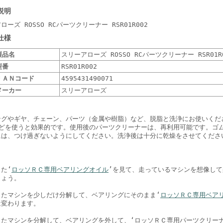
説明
ローズ ROSSO RCパーツクリーナー RSR01R002
仕様
製品名
スリーアローズ ROSSO RCパーツクリーナー RSR01R
型番
RSR01R002
ＪＡＮコード
4595431490071
メーカー
スリーアローズ
ングやギヤ、チェーン、パーツ（金属や樹脂）など、脱脂と洗浄にお使いくださ
などを使うと効果的です。使用後のパーツクリーナーは、再利用可能です。ゴ
には、つけ過ぎないようにしてください。洗浄後は十分に乾燥をさせてくださ
た‘
ロッソＲＣ専用ベアリングオイル
’を見て、走っているマシンを想像し
しょう。
きたマシンを少しだけ分解して、ベアリングにそのまま‘
ロッソＲＣ専用ベア
は変わります。
きたマシンを分解して、ベアリングを外して、‘ロッソＲＣ専用パーツクリーナ