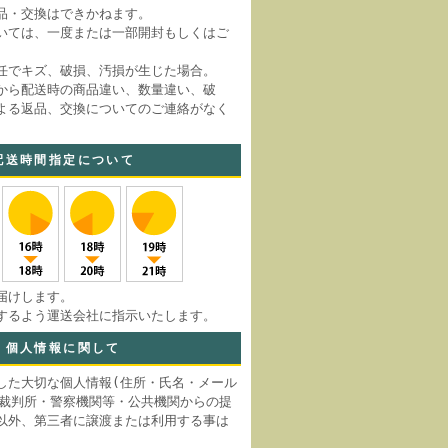
品・交換はできかねます。
いては、一度または一部開封もしくはご
。
任でキズ、破損、汚損が生じた場合。
から配送時の商品違い、数量違い、破
よる返品、交換についてのご連絡がなく
。
配送時間指定について
届けします。
するよう運送会社に指示いたします。
個人情報に関して
した大切な個人情報(住所・氏名・メール
 裁判所・警察機関等・公共機関からの提
以外、第三者に譲渡または利用する事は