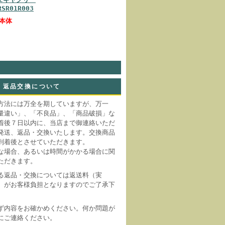
RSR01R003
(本体
返品交換について
方法には万全を期していますが、万一
量違い」、「不良品」、「商品破損」な
着後７日以内に、当店まで御連絡いただ
発送、返品・交換いたします。交換商品
到着後とさせていただきます。
な場合、あるいは時間がかかる場合に関
ただきます。
る返品・交換については返送料（実
）がお客様負担となりますのでご了承下
ず内容をお確かめください。何か問題が
にご連絡ください。