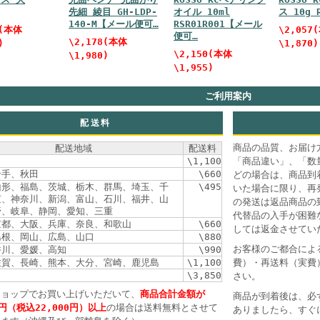
先細 綾目 GH-LDP-
オイル 10ml
ス 10g 
140-M【メール便可…
RSR01R001【メール
(本体
\2,057
便可…
\2,178
(本体
)
\1,870)
\2,150
(本体
\1,980)
\1,955)
ご利用案内
配送料
商品の品質、お届け
配送地域
配送料
\1,100
「商品違い」、「数
岩手、秋田
\660
どの場合は、商品到
山形、福島、茨城、栃木、群馬、埼玉、千
\495
いた場合に限り、再
京、神奈川、新潟、富山、石川、福井、山
の発送は返品商品の
野、岐阜、静岡、愛知、三重
代替品の入手が困難
京都、大阪、兵庫、奈良、和歌山
\660
しては返金させてい
島根、岡山、広島、山口
\880
お客様のご都合によ
香川、愛媛、高知
\990
佐賀、長崎、熊本、大分、宮崎、鹿児島
\1,100
費）・再送料（実費
\3,850
さい。
ショップでお買い上げいただいて、
商品合計金額が
商品が到着後は、必
0円（税込22,000円）以上
の場合は送料無料とさせて
ありましたら、すぐ