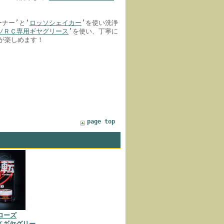
ナー’と‘
ロッソシェイカー
’を使い洗浄
ソＲＣ専用ギヤグリース
’を使い、丁寧に
が楽しめます！
page top
ローズ
 RCギヤグリー