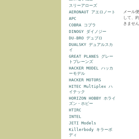
スリーアローズ
メール
AERONAUT アエロノート
して、
APC
きませ
COBRA コブラ
DINOGY ダイノジー
DU-BRO デュブロ
DUALSKY デュアルスカ
イ
GREAT PLANES グレー
トプレーンズ
HACKER MODEL ハッカ
ーモデル
HACKER MOTORS
HITEC Multiplex ハ
イテック
HORIZON HOBBY ホライ
ズン・ホビー
HTIRC
INTEL
JETI Models
Killerbody キラーボ
ディ