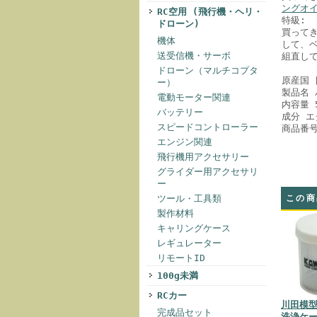
ングオ
RC空用 (飛行機・ヘリ・
特級:
ドローン)
買って
機体
して、
送受信機・サーボ
組直し
ドローン（マルチコプタ
原産国 
ー）
製品名
電動モーター関連
内容量 5
バッテリー
成分 
スピードコントローラー
商品番号 
エンジン関連
飛行機用アクセサリー
グライダー用アクセサリ
ー
ツール・工具類
この商
製作材料
キャリングケース
レギュレーター
リモートID
100g未満
RCカー
川田模
完成品セット
洗浄ケー