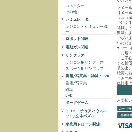
いただ
コネクター
＜メー
その他
【メー
（ネコ
シミュレーター
ご注文
ラジコン・シミュレータ
選択して
ー
数量に
ござい
ロボット関連
いただ
電動ガン関連
▼メール
・お届
サングラス
・ご不
ラジコン用サングラス
する補償
承の上
スポーツ用サングラス
確実な
書籍/写真集・雑誌・DVD
・メー
書籍/写真集
は指定
雑誌
DVD
お支払
ボードゲーム
DIYミニチュアハウスキ
ット/立体パズル
産業用ドローン関連