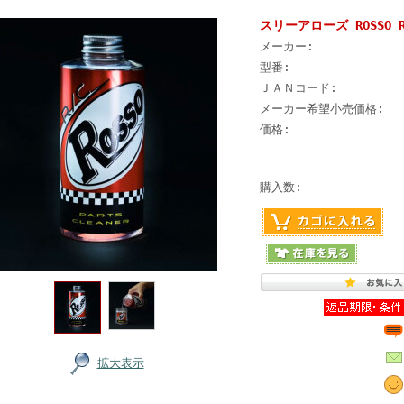
スリーアローズ ROSSO R
メーカー:
型番:
ＪＡＮコード:
メーカー希望小売価格:
価格:
購入数:
拡大表示