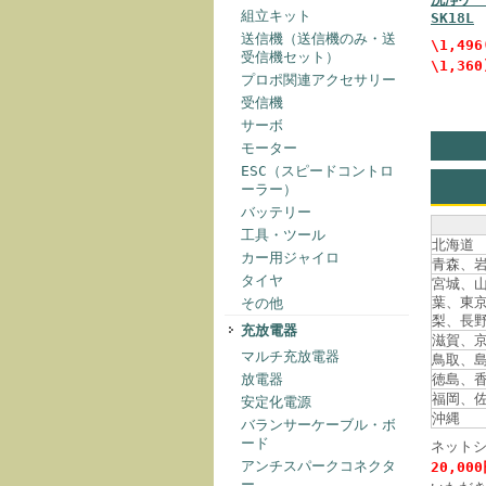
組立キット
SK18L
送信機（送信機のみ・送
\1,496
受信機セット）
\1,360
プロポ関連アクセサリー
受信機
サーボ
モーター
ESC（スピードコントロ
ーラー）
バッテリー
工具・ツール
北海道
カー用ジャイロ
青森、
タイヤ
宮城、
葉、東
その他
梨、長
充放電器
滋賀、
マルチ充放電器
鳥取、
放電器
徳島、
福岡、
安定化電源
沖縄
バランサーケーブル・ボ
ード
ネット
アンチスパークコネクタ
20,00
ー