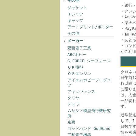
その他
・銀行
ジャケット
・クレ
Ｔシャツ
・Amazo
キャップ
・楽天
アートプリント/ポスター
・Pay
その他
・au 
・あと
メーカー
・コンビ
双葉電子工業
がご利
ABCホビー
G-FORCE ジーフォース
ＯＫ模型
クロネ
ＯＳエンジン
日午前1
アイエムホビープロダク
れ以降
ツ
に限り
アキュヴァンス
は、入
タミヤ
一品切
テトラ
す。
ムサシノ模型飛行機研究
通常配
所
して、
京商
日数で
ゴッドハンド GodHand
情を考
三和電子機器