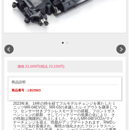
価格:21,000円(税込 23,100円)
商品説明
商品番号：LB23563
2023年末、14年の時を経てフルモデルチェンジを果たしたミ
ニッツMR-04EVO2。MR-03の卓越したレイアウトを継承しつ
つ、センサー付きブラシレスモーターの搭載、フロントサス
ペンションの刷新、そしてバッテリーの低重心化により、そ
の性能は飛躍的に向上しました。そんなMR-04EVO2がマイ
ナーチェンジを迎え、性能がアップデートされます。RWDシ
リーズに先行装備され、剛性が強化されたフロントサスペン
ションアーム2.0を装備。また、レースユーザーにとって重要