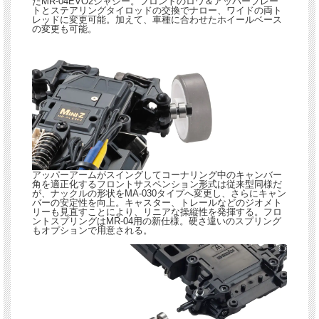
たMR-04EVO2シャシー。フロントのロワ＆アッパープレー
トとステアリングタイロッドの交換でナロー、ワイドの両ト
レッドに変更可能。加えて、車種に合わせたホイールベース
の変更も可能。
アッパーアームがスイングしてコーナリング中のキャンバー
角を適正化するフロントサスペンション形式は従来型同様だ
が、ナックルの形状をMA-030タイプへ変更し、さらにキャン
バーの安定性を向上。キャスター、トレールなどのジオメト
リーも見直すことにより、リニアな操縦性を発揮する。フロ
ントスプリングはMR-04用の新仕様。硬さ違いのスプリング
もオプションで用意される。