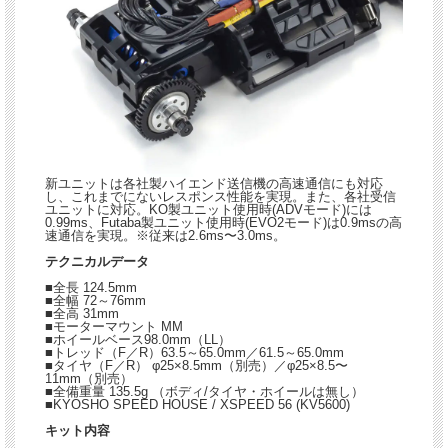
新ユニットは各社製ハイエンド送信機の高速通信にも対応
し、これまでにないレスポンス性能を実現。また、各社受信
ユニットに対応。KO製ユニット使用時(ADVモード)には
0.99ms、Futaba製ユニット使用時(EVO2モード)は0.9msの高
速通信を実現。※従来は2.6ms〜3.0ms。
テクニカルデータ
■全長 124.5mm
■全幅 72～76mm
■全高 31mm
■モーターマウント MM
■ホイールベース98.0mm（LL）
■トレッド（F／R）63.5～65.0mm／61.5～65.0mm
■タイヤ（F／R） φ25×8.5mm（別売）／φ25×8.5〜
11mm（別売）
■全備重量 135.5g （ボディ/タイヤ・ホイールは無し）
■KYOSHO SPEED HOUSE / XSPEED 56 (KV5600)
キット内容