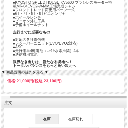
●KYOSHO SPEED HOUSE KV5600 ブラシレスモーター搭
載MR-04EVO2-W-MM工場完成シャシー
●フロントトレッド変更用パーツ一式
●6T・7T・8T・9Tピニオンギヤ
●ホイールレンチ
●ピニオン外し工具
●予備ホイールナット
走行までに必要なもの
●対応の各社送信機
●レシーバーユニット(EVO/EVO2対応)
●ASC
●走行用単4乾電池（ﾆｯｹﾙ水素推奨）4本
●送信機用電池
限界なき走りは、新たなる境地へ！
トータルバランスをもっと高い次元へ
▼ 商品説明の続きを見る ▼
価格:
21,000円
(税込 23,100円)
注文
在庫
在庫切れ