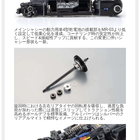
メインシャシーの動力用単4型乾電池の搭載部をMR-03より低
く設定して低重心化を達成。コーナリング時の安定性が向上
し、スピード&操縦性アップに貢献する。この変更に伴いシ
ャシー形状も一新。
旋回時における左右リアタイヤの回転差を吸収し、過度な負
荷が加わった際には適度にスリップしてトラクション性能を
高めるボールデフを標準装備。アルミパーツはシルバーのク
リアアルマイトで精悍なイメージに仕上げられる。