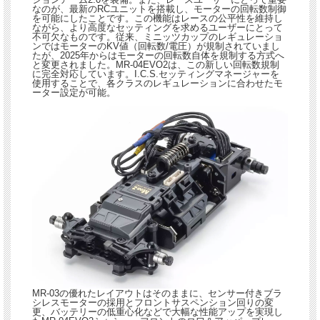
なのが、最新のRCユニットを搭載し、モーターの回転数制御
を可能にしたことです。この機能はレースの公平性を維持し
ながら、より高度なセッティングを求めるユーザーにとって
不可欠なものです。従来、ミニッツカップのレギュレーショ
ンではモーターのKV値（回転数/電圧）が規制されていまし
たが、2025年からはモーターの回転数自体を規制する方式へ
と変更されました。MR-04EVO2は、この新しい回転数規制
に完全対応しています。I.C.S.セッティングマネージャーを
使用することで、各クラスのレギュレーションに合わせたモ
ーター設定が可能。
MR-03の優れたレイアウトはそのままに、センサー付きブラ
シレスモーターの採用とフロントサスペンション回りの変
更、バッテリーの低重心化などで大幅な性能アップを実現し