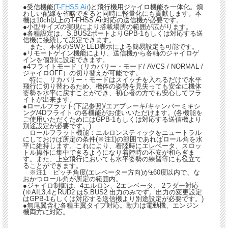
●受信機能(
T-FHSS Air
)と飛行機用ジャイロ機能を一体化。煩
わしい配線を省略できると同時に軽量化にも貢献します。本
機は10ch以上のT-FHSS Air対応の送信機が必要です。
●小型サイズの実現により搭載場所の範囲が広がります。
●各種設定は、S.BUS2ポートよりGPB-1もしくは対応する送
信機に接続して設定できます。
また、本体のSWとLED表示による簡易設定も可能です。
●リモートゲイン機能により、送信機から各軸のジャイロゲ
インを個別に設定できます。
●4フライトモード（リカバリー・モード/ AVCS / NORMAL /
ジャイロOFF）の切り替えが可能です。
特に、リカバリー・モードはスイッチを入れるだけで水平
飛行に切り替わるため、機体の姿勢を見失っても安全に機体
姿勢を水平に戻すことができ、初心者の方でも安心してフラ
イトが出来ます。
●ロールフラット(下記参照)/エアブレーキ/キャンバーミキシ
ング/4Dフライト の各機能がお使いいただけます。(各機能を
ご使用いただくためにはGPB-1もしくは対応する送信機より
別途設定が必要です。)
ロールフラット機能：エルロンスティックをニュートラル
にしておけば所定の条件(※注1)の範囲であればロール角を水
平に維持します。これにより、着陸時にエレベータ、スロッ
トル操作に集中できるようになり着陸時の不安が和らぎま
す。また、上空飛行においても水平姿勢の練習等にも役立て
ることができます。
※注1 ピッチ角度(エレベーター方向)が±60度以内で、な
おかつロール角が所定の範囲内。
●ジャイロ制御は、4エルロン、2エレベータ、 2ラダー対応
(※AIL3,4とRUD2 はS.BUS2 出力のみです。出力の変更設定
はGPB-1もしくは対応する送信機より別途設定が必要です。)
●無尾翼含む各種主翼タイプ対応。動力は電動機、エンジン
機両方に対応。