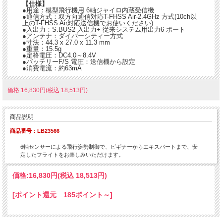
【仕様】
●用途：模型飛行機用 6軸ジャイロ内蔵受信機
●通信方式：双方向通信対応T-FHSS Air-2.4GHz 方式(10ch以
上のT-FHSS Air対応送信機でお使いください)
●入出力：S.BUS2 入出力+ 従来システム用出力6 ポート
●アンテナ：ダイバーシティー方式
●寸法：44.3 x 27.0 x 11.3 mm
●重量：15.5g
●定格電圧：DC4.0～8.4V
●バッテリーF/S 電圧：送信機から設定
●消費電流：約63mA
価格:16,830円(税込 18,513円)
商品説明
商品番号：LB23566
6軸センサーによる飛行姿勢制御で、ビギナーからエキスパートまで、安
定したフライトをお楽しみいただけます。
価格:
16,830円
(税込 18,513円)
[ポイント還元 185ポイント～]