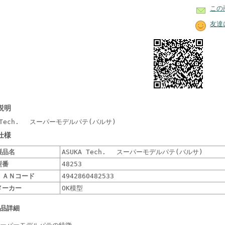
この
友達
説明
A Tech. スーパーモデルパテ(バルサ)
仕様
製品名
ASUKA Tech. スーパーモデルパテ(バルサ)
型番
48253
ＪＡＮコード
4942860482533
メーカー
OK模型
品詳細