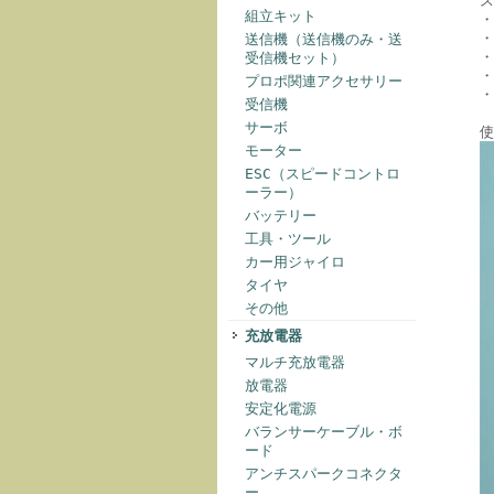
ス
組立キット
・
・
送信機（送信機のみ・送
・
受信機セット）
・
プロポ関連アクセサリー
・
受信機
サーボ
使
モーター
ESC（スピードコントロ
ーラー）
バッテリー
工具・ツール
カー用ジャイロ
タイヤ
その他
充放電器
マルチ充放電器
放電器
安定化電源
バランサーケーブル・ボ
ード
アンチスパークコネクタ
ー