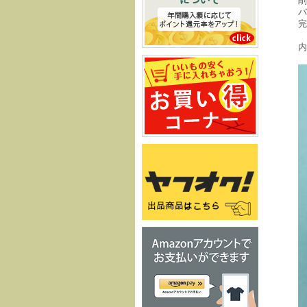
削
バ
完
内