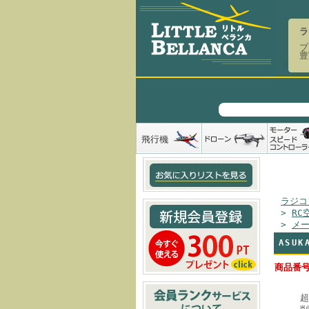
ラ
プ
豊
ラジコ
>
RC
>
メ
ASU
商品番号
超