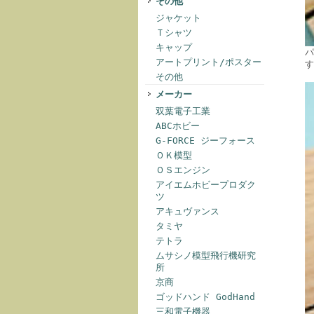
その他
ジャケット
Ｔシャツ
キャップ
パ
アートプリント/ポスター
す
その他
メーカー
双葉電子工業
ABCホビー
G-FORCE ジーフォース
ＯＫ模型
ＯＳエンジン
アイエムホビープロダク
ツ
アキュヴァンス
タミヤ
テトラ
ムサシノ模型飛行機研究
所
京商
ゴッドハンド GodHand
三和電子機器