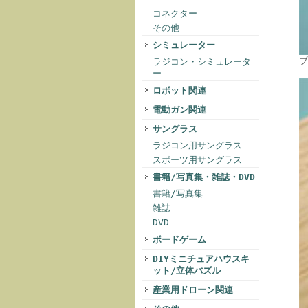
コネクター
その他
シミュレーター
プ
ラジコン・シミュレータ
ー
ロボット関連
電動ガン関連
サングラス
ラジコン用サングラス
スポーツ用サングラス
書籍/写真集・雑誌・DVD
書籍/写真集
雑誌
DVD
ボードゲーム
DIYミニチュアハウスキ
ット/立体パズル
産業用ドローン関連