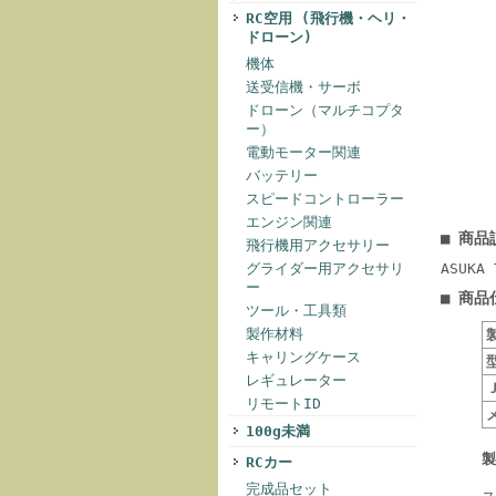
RC空用 (飛行機・ヘリ・
ドローン)
機体
送受信機・サーボ
ドローン（マルチコプタ
ー）
電動モーター関連
バッテリー
スピードコントローラー
エンジン関連
■ 商品
飛行機用アクセサリー
グライダー用アクセサリ
ASUK
ー
■ 商品
ツール・工具類
製作材料
キャリングケース
レギュレーター
リモートID
100g未満
製
RCカー
完成品セット