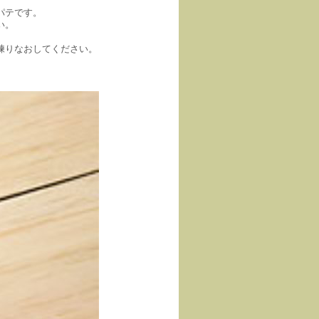
パテです。
い。
練りなおしてください。