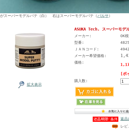
がスーパーモデルパテ（白） 右はスーパーモデルパテ（
バルサ
）
ASUKA Tech. スーパーモデ
メーカー:
OK
型番:
482
ＪＡＮコード:
494
1,
メーカー希望価格:
価格:
1,1
[ポ
購入数:
拡大表示
返品
レビ