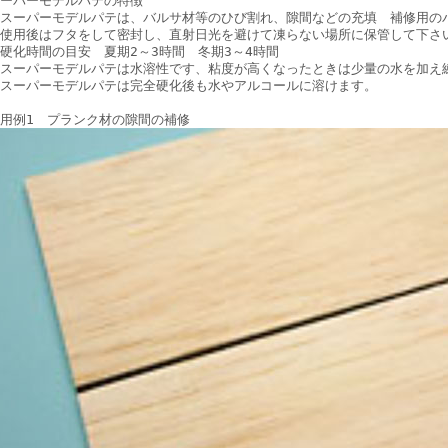
ーパーモデルパテの特徴
スーパーモデルパテは、バルサ材等のひび割れ、隙間などの充填 補修用の
使用後はフタをして密封し、直射日光を避けて凍らない場所に保管して下さ
硬化時間の目安 夏期2～3時間 冬期3～4時間
スーパーモデルパテは水溶性です、粘度が高くなったときは少量の水を加え
スーパーモデルパテは完全硬化後も水やアルコールに溶けます。
用例1 プランク材の隙間の補修