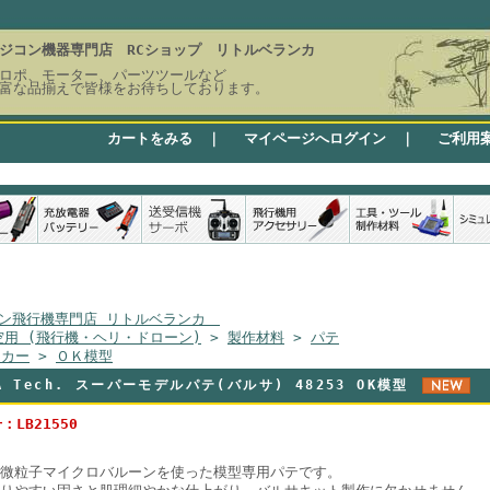
ジコン機器専門店 RCショップ リトルベランカ
ロポ、モーター、パーツツールなど
富な品揃えで皆様をお待ちしております。
カートをみる
｜
マイページへログイン
｜
ご利用
ン飛行機専門店 リトルベランカ
空用 (飛行機・ヘリ・ドローン)
>
製作材料
>
パテ
ーカー
>
ＯＫ模型
KA Tech. スーパーモデルパテ(バルサ) 48253 OK模型
：LB21550
微粒子マイクロバルーンを使った模型専用パテです。