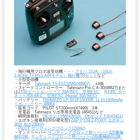
・飛行機用プロポ送受信機・・・
フタバ 10JA （10ch-
2.4GHz T-FHSS AIRモデル）飛行機TRセット
など
・小型受信機
・サーボ
Tahmazo TS-D1132MG(48907)
x3個
・スピードコントローラー Tahmazo Pro.C A-30(48827)また
は
ZTW ビートルシリーズ 30A BEC 空用ESC
、
HTIRC ホー
ネット30A BEC 空用ESC (Hornet 30A BEC)
・バッテリー
TAHMAZO LP-3S1P1500RE 11.1V1500mAh
リポバッテリー 48864
・延長コード PILOT ST200mm(47499) 2本
・充電器 Tahmazo リポ専用充電器 (48451)など
・瞬間接着剤
OKボンドHW(43010)
、
OKボンド FX(43451)
・エポキシ接着剤(30分硬化型)
ZAP PT39 Z-POXY エポキシ
30分 8oz(236ml)
・
PILOT サンディングブロック(25042)
・サンドペーパー
サンディングブロック替ペーパー320番極
細目2枚
,
サンディングブロック替ペーパー240番極細目2枚
,