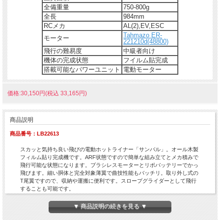
全備重量
750-800g
全長
984mm
RCメカ
AL(2),EV,ESC
Tahmazo ER-
モーター
221210d(48800)
飛行の難易度
中級者向け
機体の完成状態
フイルム貼完成
搭載可能なパワーユニット
電動モーター
価格:30,150円(税込 33,165円)
商品説明
商品番号：LB22613
スカッと気持ち良い飛びの電動ホットライナー「サンバル」。オール木製
フィルム貼り完成機です。ARF状態ですので簡単な組み立てとメカ積みで
飛行可能な状態になります。ブラシレスモーターとリポバッテリーでかっ
飛びます。細い胴体と完全対象薄翼で曲技性能もバッチリ。取り外し式の
T尾翼ですので、収納や運搬に便利です。スロープグライダーとして飛行
することも可能です。
OK模型デザイン、OK模型設計、そして国内OK模型工場で一台ずつハンド
メイドされた純国産品です。その仕上がりと洗練された飛行性能をお楽し
▼ 商品説明の続きを見る ▼
み下さい。