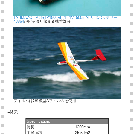
TAHMAZO LP-3S1P1500RE 11.1V1500mAhリポバッテリー
48864
がピッタリ収まる機首部分
フィルムはOK模型Aフィルムを使用。
■諸元
Specification:
翼長
1260mm
主翼面積
25.5dm2