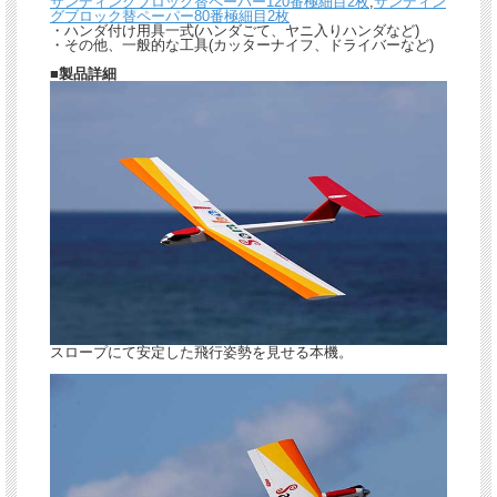
サンディングブロック替ペーパー120番極細目2枚
,
サンディン
グブロック替ペーパー80番極細目2枚
・ハンダ付け用具一式(ハンダごて、ヤニ入りハンダなど)
・その他、一般的な工具(カッターナイフ、ドライバーなど)
■製品詳細
スロープにて安定した飛行姿勢を見せる本機。