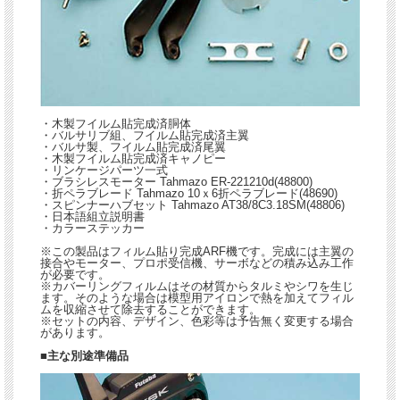
・木製フイルム貼完成済胴体
・バルサリブ組、フイルム貼完成済主翼
・バルサ製、フイルム貼完成済尾翼
・木製フイルム貼完成済キャノピー
・リンケージパーツ一式
・ブラシレスモーター Tahmazo ER-221210d(48800)
・折ペラブレード Tahmazo 10ｘ6折ペラブレード(48690)
・スピンナーハブセット Tahmazo AT38/8C3.18SM(48806)
・日本語組立説明書
・カラーステッカー
※この製品はフィルム貼り完成ARF機です。完成には主翼の
接合やモーター、プロポ受信機、サーボなどの積み込み工作
が必要です。
※カバーリングフィルムはその材質からタルミやシワを生じ
ます。そのような場合は模型用アイロンで熱を加えてフィル
ムを収縮させて除去することができます。
※セットの内容、デザイン、色彩等は予告無く変更する場合
があります。
■主な別途準備品