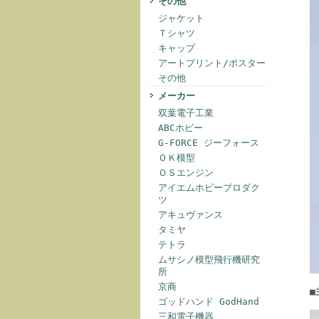
その他
ジャケット
Ｔシャツ
キャップ
アートプリント/ポスター
その他
メーカー
双葉電子工業
ABCホビー
G-FORCE ジーフォース
ＯＫ模型
ＯＳエンジン
アイエムホビープロダク
ツ
アキュヴァンス
タミヤ
テトラ
ムサシノ模型飛行機研究
所
京商
■
ゴッドハンド GodHand
三和電子機器