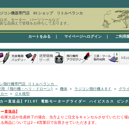
ジコン機器専門店 RCショップ リトルベランカ
ロポ、モーター、パーツツールなど
富な品揃えで皆様をお待ちしております。
カートをみる
｜
マイページへログイン
｜
ご利用
ン飛行機専門店 リトルベランカ
空用 (飛行機・ヘリ・ドローン)
>
機体
>
ラジコン飛行機ＡＲＦ
>
グラ
ーカー
>
ＯＫ模型
カー直送品】PILOT 電動モーターグライダー ハイビスカス ピンク 
カー直送品】
ー在庫欠品や生産終了の場合、当方よりご注文をキャンセルさせていただく場
ある商品については2～4営業日で出荷させていただきます。