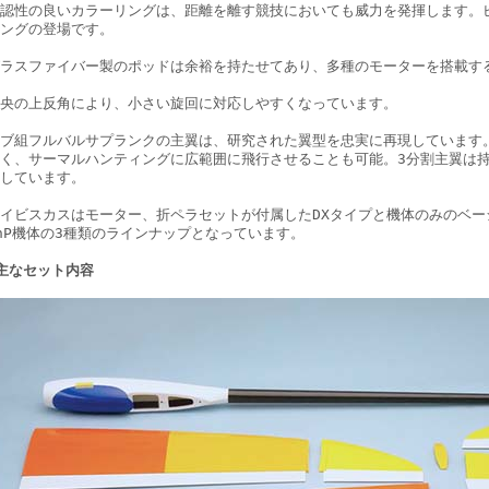
認性の良いカラーリングは、距離を離す競技においても威力を発揮します。
ングの登場です。
グラスファイバー製のポッドは余裕を持たせてあり、多種のモーターを搭載す
央の上反角により、小さい旋回に対応しやすくなっています。
ブ組フルバルサプランクの主翼は、研究された翼型を忠実に再現しています
く、サーマルハンティングに広範囲に飛行させることも可能。3分割主翼は
しています。
イビスカスはモーター、折ペラセットが付属したDXタイプと機体のみのベー
nP機体の3種類のラインナップとなっています。
主なセット内容