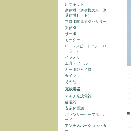
組立キット
送信機（送信機のみ・送
受信機セット）
プロポ関連アクセサリー
受信機
サーボ
モーター
ESC（スピードコントロ
ーラー）
バッテリー
工具・ツール
カー用ジャイロ
・
タイヤ
・
その他
・
充放電器
・
マルチ充放電器
放電器
・
安定化電源
■
バランサーケーブル・ボ
・
ード
・
アンチスパークコネクタ
・
ー