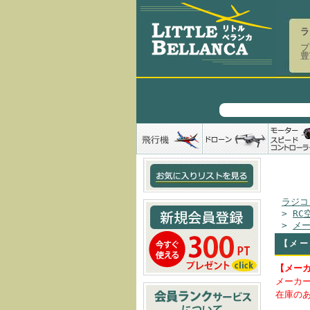
ラ
プ
豊
ラジコ
>
RC
>
メ
【メー
【メー
メーカ
在庫の