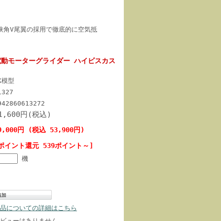
狭角V尾翼の採用で徹底的に空気抵
 電動モーターグライダー ハイビスカス
K模型
1327
942860613272
1,600円(税込)
9,000円 (税込 53,900円)
ポイント還元 539ポイント～]
機
品についての詳細はこちら
ビューはありません