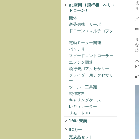
視
RC空用 (飛行機・ヘリ・
リ
ドローン)
機体
送受信機・サーボ
中
ドローン（マルチコプタ
ー）
リ
電動モーター関連
な
バッテリー
現
スピードコントローラー
ハ
エンジン関連
P
飛行機用アクセサリー
グライダー用アクセサリ
■
ー
ツール・工具類
製作材料
キャリングケース
レギュレーター
リモートID
100g未満
RCカー
完成品セット