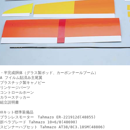
・半完成胴体（グラス製ポッド、カーボンテールブーム）
A フイルム貼済み主尾翼
プラスチック製キャノピー
・リンケージパーツ
コントロールホーン
・カラーステッカー
組立説明書
DXキット標準装備品
ブラシレスモーター Tahmazo ER-221912d(48855)
折ペラブレード Tahmazo 10×6/8(48690)
スピンナーハブセット Tahmazo AT38/8C3.18SM(48806)