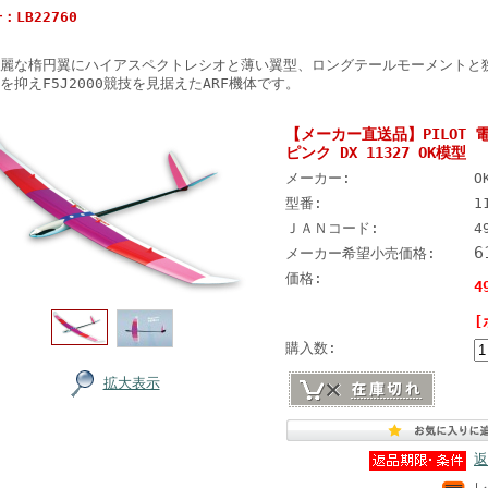
：LB22760
麗な楕円翼にハイアスペクトレシオと薄い翼型、ロングテールモーメントと
を抑えF5J2000競技を見据えたARF機体です。
【メーカー直送品】PILOT
ピンク DX 11327 OK模型
メーカー:
O
型番:
1
ＪＡＮコード:
4
6
メーカー希望小売価格:
価格:
4
[
購入数:
拡大表示
返
レ